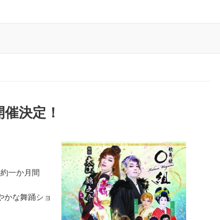
6開催決定！
の約一か月間
やかな舞踊ショ